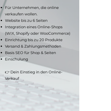
Für Unternehmen, die online
verkaufen wollen.
Website bis zu 6 Seiten
Integration eines Online-Shops
(WIX, Shopify oder WooCommerce)
Einrichtung bis zu 20 Produkte
Versand & Zahlungsmethoden
Basis SEO für Shop & Seiten
Einschulung
👉 Dein Einstieg in den Online-
Verkauf