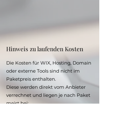
Hinweis zu laufenden Kosten
Die Kosten für WIX, Hosting, Domain
oder externe Tools sind nicht im
Paketpreis enthalten.
Diese werden direkt vom Anbieter
verrechnet und liegen je nach Paket
meist bei:
WIX: ca. 10 € – 35 € / Monat
Domain: ca. 10 € – 20 € / Jahr
👉 Ich unterstütze dich natürlich bei
der Auswahl und Einrichtung.