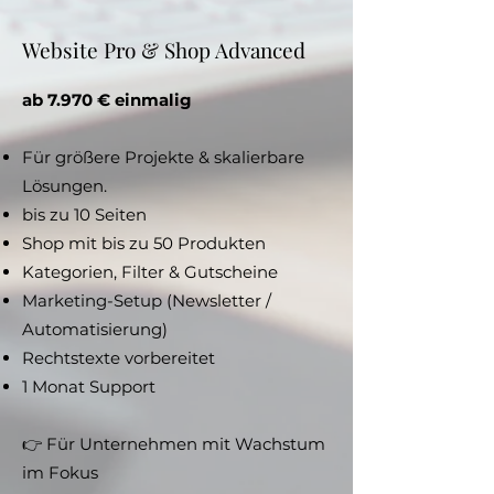
Website Pro & Shop Advanced
ab 7.970 € einmalig
Für größere Projekte & skalierbare
Lösungen.
bis zu 10 Seiten
Shop mit bis zu 50 Produkten
Kategorien, Filter & Gutscheine
Marketing-Setup (Newsletter /
Automatisierung)
Rechtstexte vorbereitet
1 Monat Support
👉 Für Unternehmen mit Wachstum
im Fokus