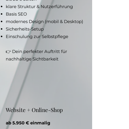
klare Struktur & Nutzerführung
Basis SEO
modernes Design (mobil & Desktop)
Sicherheits-Setup
Einschulung zur Selbstpflege
👉 Dein perfekter Auftritt für
nachhaltige Sichtbarkeit
Website + Online-Shop
ab 5.950 € einmalig