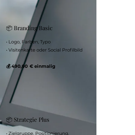
📦 Branding Basic
• Logo, Farben, Typo
• Visitenkarte oder Social Profilbild
💰 490,00 € einmalig
📦 Strategie Plus
• Zielgruppe, Positionierung,