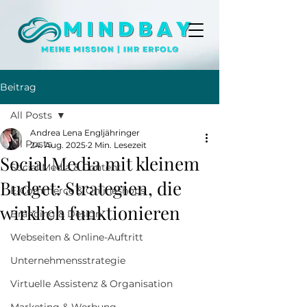
Beitrag
All Posts
Andrea Lena Engljähringer
All Posts
24. Aug. 2025
2 Min. Lesezeit
Social Media mit kleinem
Social Media & Content
Budget: Strategien, die
E-Commerce & Onlineshops
wirklich funktionieren
Branding & Design
Webseiten & Online-Auftritt
Unternehmensstrategie
Virtuelle Assistenz & Organisation