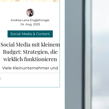
Andrea Lena Engljähringer
24. Aug. 2025
Social Media & Content
Social Media mit kleinem
Budget: Strategien, die
wirklich funktionieren
Viele Kleinunternehmer und
Selbstständige glauben, dass
erfolgreiche Social-Media-
rategien nur mit großen Budgets
unktionieren. Doch das Gegenteil
ist der Fall.