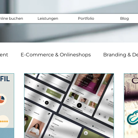
nline buchen
Leistungen
Portfolio
Blog
tent
E-Commerce & Onlineshops
Branding & D
Unternehmensstrategie
Virtuelle Assistenz &
Best Practices & Case Studies
Tools & Technik
M