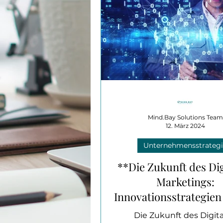
für dein Business unverzicht
Das Bild symbolisiert Sicht
Bewertungen und lok
Auffindbarkeit für Unter
Mind.Bay Solutions Team
12. März 2024
Unternehmensstrategi
**Die Zukunft des Dig
Marketings:
Innovationsstrategien 
kommenden Jahr
Die Zukunft des Digit