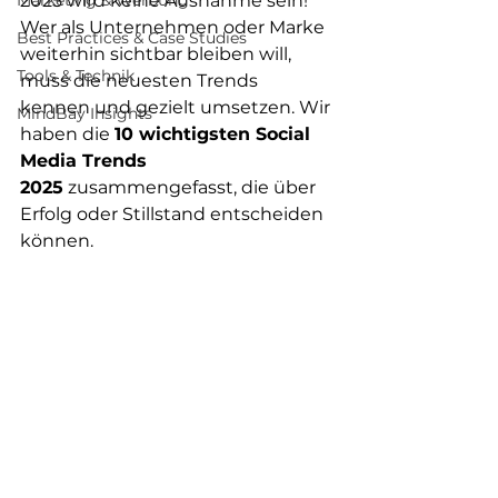
Marketing & Werbung
2025 wird keine Ausnahme sein! 
Wer als Unternehmen oder Marke 
Best Practices & Case Studies
weiterhin sichtbar bleiben will, 
Tools & Technik
muss die neuesten Trends 
kennen und gezielt umsetzen. Wir 
MindBay Insights
haben die 
10 wichtigsten Social 
Media Trends 
2025
 zusammengefasst, die über 
Erfolg oder Stillstand entscheiden 
können.