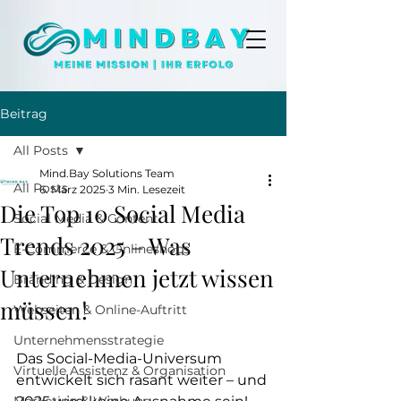
Beitrag
All Posts
Mind.Bay Solutions Team
All Posts
6. März 2025
3 Min. Lesezeit
Die Top 10 Social Media
Social Media & Content
Trends 2025 – Was
E-Commerce & Onlineshops
Unternehmen jetzt wissen
Branding & Design
müssen!
Webseiten & Online-Auftritt
Unternehmensstrategie
Das Social-Media-Universum 
Virtuelle Assistenz & Organisation
entwickelt sich rasant weiter – und 