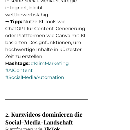
in seine Social-Media-Strategie 
integriert, bleibt 
wettbewerbsfähig.
➡ 
Tipp:
 Nutze KI-Tools wie 
ChatGPT für Content-Generierung 
oder Plattformen wie Canva mit KI-
basierten Designfunktionen, um 
hochwertige Inhalte in kürzester 
Zeit zu erstellen.
Hashtags:
#KIimMarketing
#AIContent
#SocialMediaAutomation
2. Kurzvideos dominieren die 
Social-Media-Landschaft
Plattformen wie 
TikTok, 