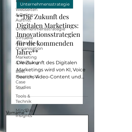
Design
Unternehmensstrategie
Webseiten
**Die Zukunft des
& Online-
Auftritt
Digitalen Marketings:
Unternehmensstrategie
Innovationsstrategien
Virtuelle
für die kommenden
Assistenz &
Organisation
Jahre**
Marketing
Die Zukunft des Digitalen
& Werbung
Marketings wird von KI, Voice
Best
Search, Video-Content und
Practices &
Case
personalisierten Erlebnissen
Studies
geprägt sein.
Tools &
Technik
MindBay
Vorname
Insights