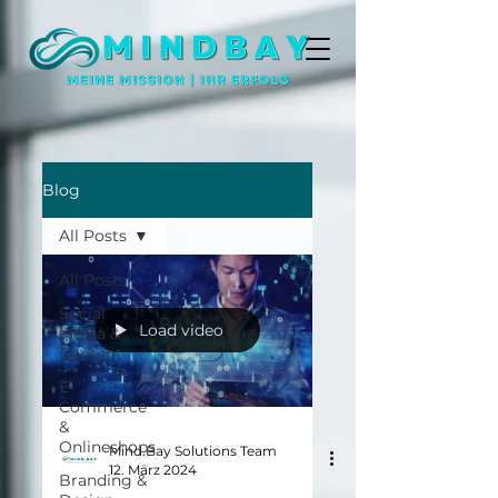
Blog
All Posts
All Posts
Social
Load video
Media &
Content
E-
Commerce
&
Onlineshops
Mind.Bay Solutions Team
12. März 2024
Branding &