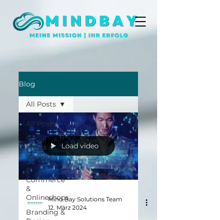
Blog
All Posts
All Posts
Social
Load video
Media &
Content
E-
Commerce
&
Onlineshops
Mind.Bay Solutions Team
12. März 2024
Branding &