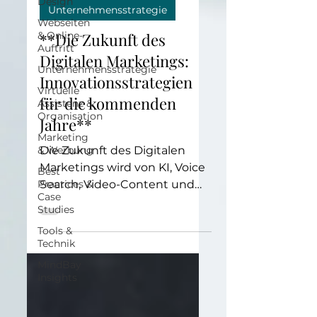
Design
Unternehmensstrategie
Webseiten
**Die Zukunft des
& Online-
Auftritt
Digitalen Marketings:
Unternehmensstrategie
Innovationsstrategien
Virtuelle
für die kommenden
Assistenz &
Organisation
Jahre**
Marketing
Die Zukunft des Digitalen
& Werbung
Marketings wird von KI, Voice
Best
Search, Video-Content und
Practices &
Case
personalisierten Erlebnissen
Studies
geprägt sein.
Tools &
Technik
MindBay
Insights