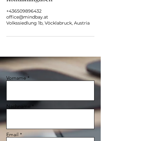
+436509896432
office@mindbay.at
Volkssiedlung 1b, Vöcklabruck, Austria
Vorname
Nachname
Email