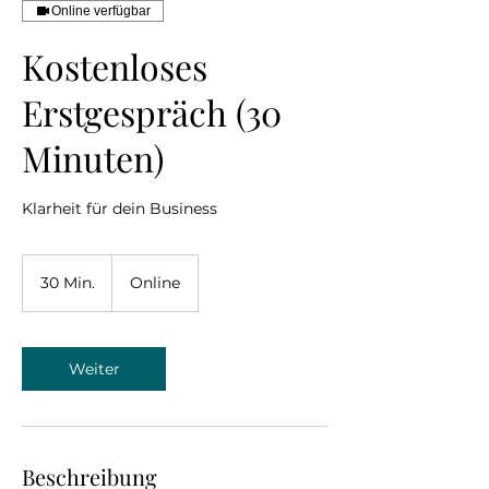
Online verfügbar
Kostenloses
Erstgespräch (30
Minuten)
Klarheit für dein Business
30 Min.
3
Online
0
M
i
n
Weiter
.
Beschreibung