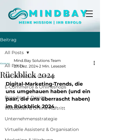
Beitrag
All Posts
Mind.Bay Solutions Team
All Posts
27. Dez. 2024
2 Min. Lesezeit
Rückblick 2024
Social Media & Content
Digital-Marketing-Trends, die 
E-Commerce & Onlineshops
uns umgehauen haben (und ein 
Branding & Design
paar, die uns überrascht haben) 
im Rückblick 2024
Webseiten & Online-Auftritt
Unternehmensstrategie
Virtuelle Assistenz & Organisation